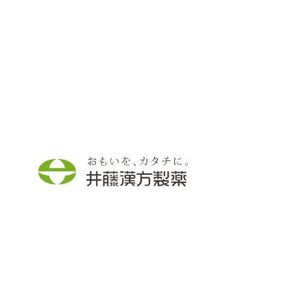
商品情報
取り組み
わくわく・発見
企業情報
採用情報
外
部
サ
イ