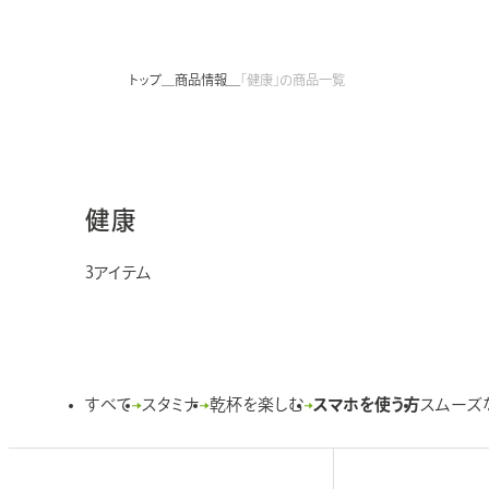
ト
お問い合わせ
を
別
トップ
商品情報
「健康」の商品一覧
ウ
イ
ニュースリリース
サイトのご利用規約
プライバシーポリシ
ン
ド
ウ
販売店様向けのご案内
で
開
健康
法人のお客様へ（ODM/OEM）
外
き
部
サ
ま
イ
3
ト
す
を
別
ウ
イ
ン
ド
ウ
で
開
き
ま
すべて
スタミナ
乾杯を楽しむ
スマホを使う方
スムーズ
す