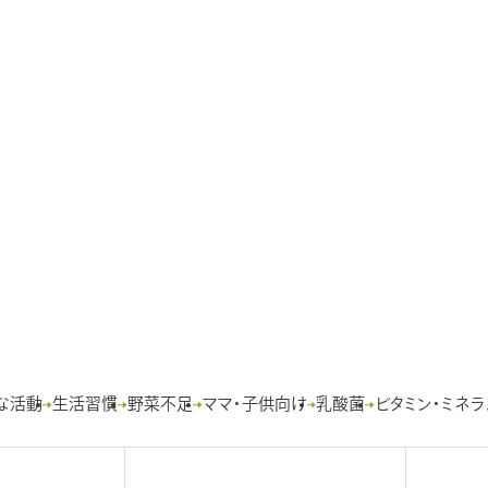
ド
キャンペーン情報
事業所一覧
飲
ウ
化粧品・衛生用
商品開発ストーリー
で
品
ポイント貯めて
開
サステナビリティ
食
もらっトク！キャ
き
医薬品
オンライン工場見学
ンペーン
ま
SBT認証
ー
機能性表示食品
す
お客様の声をお
ビタ
VR工場見学
聞かせください！
海外向け
キーワードで知る井藤漢方
工場フォトツ
葛
アー
井藤漢方チャンネル
医薬品
イ
FC大阪
ア
機能性表示食品
DH
おすすめサプリ診断
ク
生産終了商品のご案内
な活動
生活習慣
野菜不足
ママ・子供向け
乳酸菌
ビタミン・ミネラ
イ