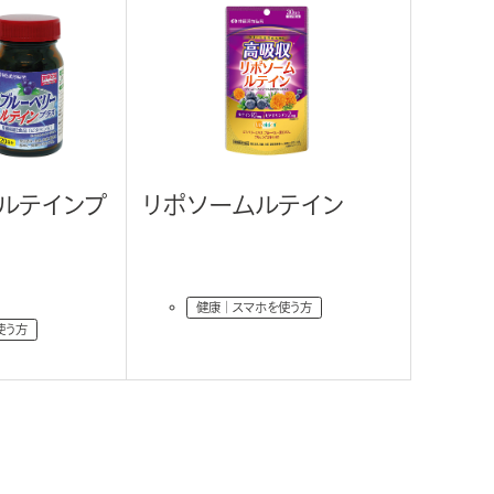
オ
パ
メ
ルテインプ
リポソームルテイン
＼
Vi
健康｜スマホを使う方
使う方