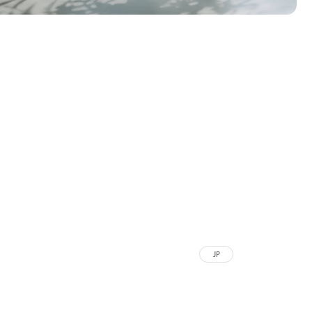
外
JP
部
サ
外
C
イ
部
N
ト
サ
を
イ
別
外
T
ト
ウ
W
部
を
イ
サ
別
ン
イ
ウ
ド
外
H
ト
イ
ウ
部
K
を
ン
で
サ
別
ド
開
イ
ウ
ウ
き
外
M
ト
イ
で
ま
部
N
を
ン
開
す
サ
別
ド
き
イ
ウ
ウ
外
ID
ま
ト
イ
JP
で
部
す
を
ン
開
サ
別
ド
き
外
S
イ
ウ
ウ
G
ま
部
ト
イ
で
す
サ
を
ン
開
イ
別
ド
き
外
U
ト
ウ
ウ
ま
部
S
を
イ
で
す
サ
別