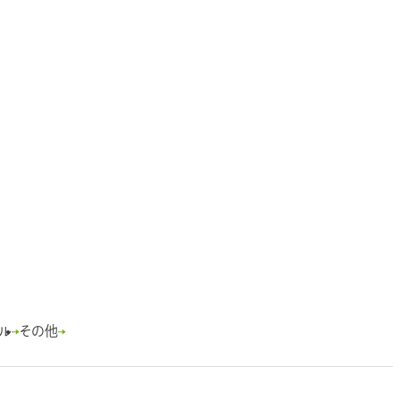
き
イ
ウ
ウ
ま
料
ト
イ
で
す
を
ン
開
別
ド
き
ウ
ウ
ま
イ
で
す
ン
開
べてもDietシリーズ
ド
き
ウ
ま
で
す
開
き
ミンC1200
ま
す
根湯エキス顆粒
トコラ コラーゲン低分子ヒ
ルロン酸
A1000S
リアシスト
ル
その他
ソマルトオリゴ糖シロップ