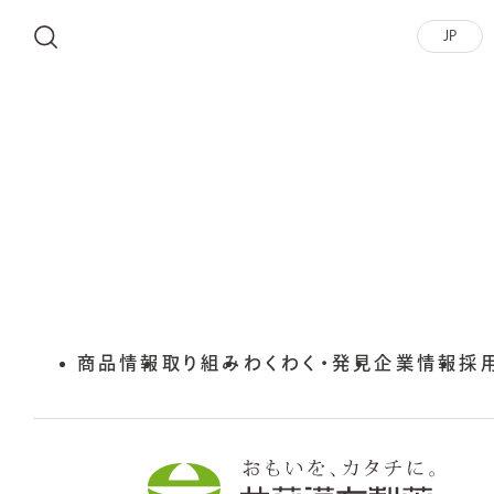
JP
商品情報
取り組み
わくわく・発見
企業情報
外
採
部
サ
イ
ト
を