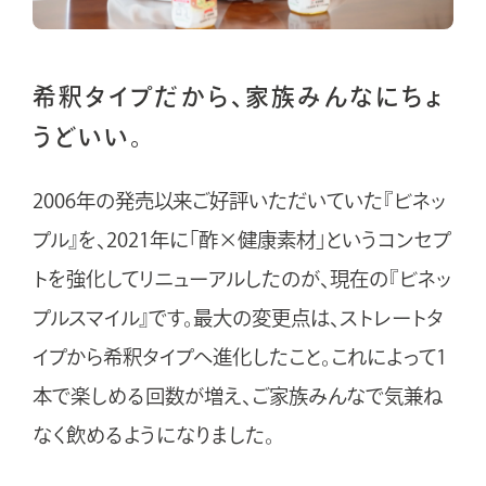
部
サ
イ
お問い合わせ
ト
希釈タイプだから、家族みんなにちょ
を
うどいい。
別
ウ
ニュースリリース
サイトのご利用規約
イ
2006年
の発売以来ご好評いただいていた『ビネッ
ン
プル』を、
2021年
に「酢×健康素材」というコンセプ
販売店様向けのご案内
ド
ウ
トを強化してリニューアルしたのが、現在の『ビネッ
法人のお客様へ（ODM/OEM）
外
部
で
プルスマイル』です。最大の変更点は、ストレートタ
サ
開
イ
ト
イプから希釈タイプへ進化したこと。これによって1
き
を
別
ま
ウ
本で楽しめる回数が増え、ご家族みんなで気兼ね
イ
す
ン
なく飲めるようになりました。
ド
ウ
で
開