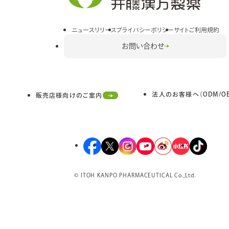
別
ウ
イ
ニュースリリース
プライバシーポリシー
サイトご利用規約
ン
お問い合わせ
ド
ウ
で
開
法人のお客様へ（ODM/OE
き
販売店様向けのご案内
外
ま
部
す
サ
イ
ト
外
外
外
外
外
外
外
を
部
部
部
部
部
部
部
別
サ
サ
サ
サ
サ
サ
サ
ウ
© ITOH KANPO PHARMACEUTICAL Co.,Ltd.
イ
イ
イ
イ
イ
イ
イ
イ
ン
ト
ト
ト
ト
ト
ト
ト
ド
を
を
を
を
を
を
を
ウ
で