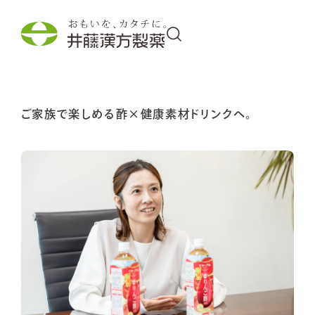
ご家族で楽しめる酢×健康素材ドリンクへ。
商品情報
取り組み
わくわく・発見
企業情報
採用情報
外