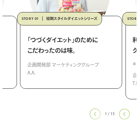
短期スタイルダイエットシリーズ
「つづくダイエット」のために
利
こだわったのは味。
ク
企画開発部 マーケティンググループ
A.A.
企
T.K
1
/
15