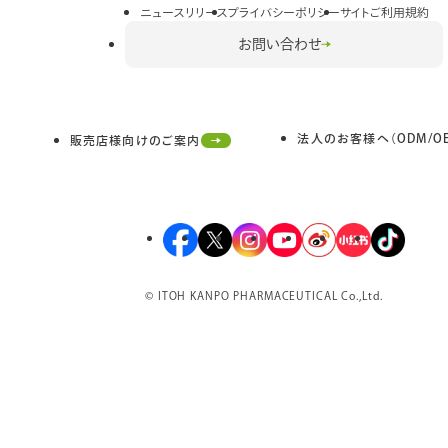
イ
ニュースリリース
プライバシーポリシー
サイトご利用規約
ン
お問い合わせ
ド
ウ
で
開
法人のお客様へ（ODM/OE
き
販売店様向けのご案内
外
ま
部
す
サ
イ
ト
外
外
外
外
外
外
外
を
部
部
部
部
部
部
部
別
サ
サ
サ
サ
サ
サ
サ
ウ
© ITOH KANPO PHARMACEUTICAL Co.,Ltd.
イ
イ
イ
イ
イ
イ
イ
イ
ン
ト
ト
ト
ト
ト
ト
ト
ド
を
を
を
を
を
を
を
ウ
で
別
別
別
別
別
別
別
開
ウ
ウ
ウ
ウ
ウ
ウ
ウ
き