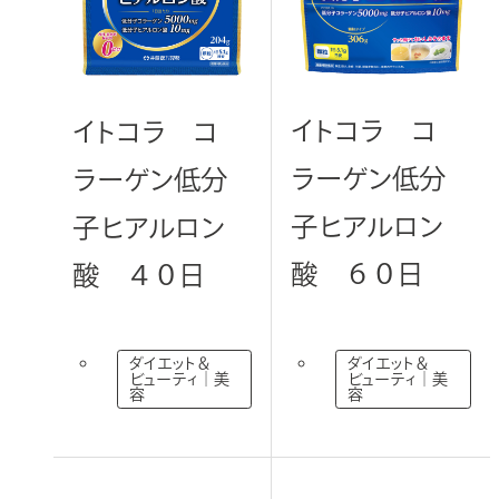
部
サ
イ
お問い合わせ
ト
を
イトコラ コ
イトコラ コ
別
ウ
ラーゲン低分
ラーゲン低分
ニュースリリース
サイトのご利用規約
イ
子ヒアルロン
子ヒアルロン
ン
販売店様向けのご案内
ド
酸 ６０日
酸 ４０日
ウ
法人のお客様へ（ODM/OEM）
外
部
で
サ
開
イ
ト
ダイエット＆
ダイエット＆
き
を
ビューティ｜美
ビューティ｜美
別
容
容
ま
ウ
イ
す
ン
ド
ウ
で
開