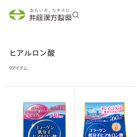
商品情報
ヒアルロン酸
9
取り組み
わくわく・発見
企業情報
採用情報
外