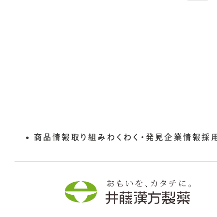
商品情報
取り組み
わくわく・発見
企業情報
外
採
部
サ
イ
ト
を
別
ウ