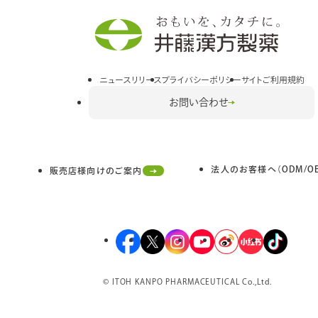
イ
ト
を
別
ウ
イ
ニュースリリース
プライバシーポリシー
サイトご利用規約
ン
お問い合わせ
ド
ウ
で
開
法人のお客様へ（ODM/OE
き
販売店様向けのご案内
外
ま
部
す
サ
イ
ト
外
外
外
外
外
外
外
を
部
部
部
部
部
部
部
別
サ
サ
サ
サ
サ
サ
サ
ウ
© ITOH KANPO PHARMACEUTICAL Co.,Ltd.
イ
イ
イ
イ
イ
イ
イ
イ
ン