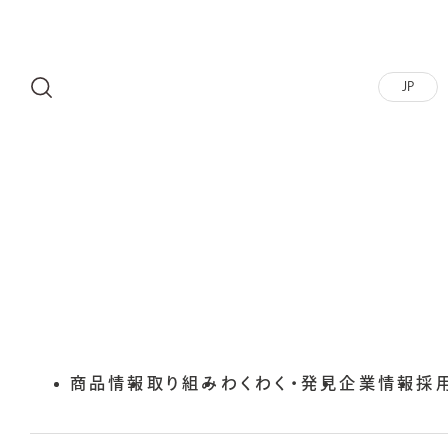
JP
商品情報
取り組み
わくわく・発見
企業情報
外
採
部
サ