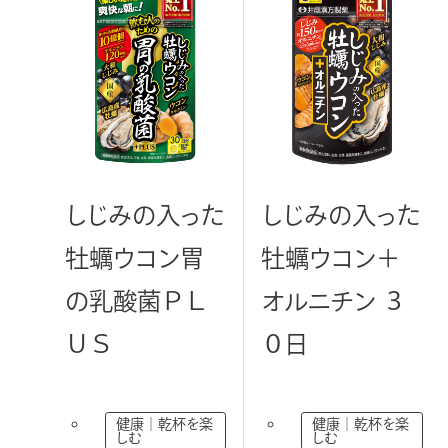
き
ま
す
しじみの入った
しじみの入った
牡蠣ウコン胃
牡蠣ウコン＋
の乳酸菌ＰＬ
オルニチン ３
ＵＳ
０日
健康｜乾杯を楽
健康｜乾杯を楽
しむ
しむ