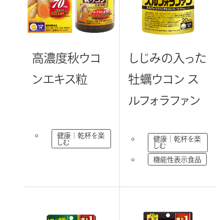
部
サ
イ
お問い合わせ
ト
を
高濃度秋ウコ
しじみの入った
別
ウ
ンエキス粒
牡蠣ウコン ス
ニュースリリース
サイトのご利用規約
イ
ルフォラファン
ン
販売店様向けのご案内
ド
ウ
法人のお客様へ（ODM/OEM）
外
健康｜乾杯を楽
部
で
健康｜乾杯を楽
しむ
サ
しむ
開
イ
ト
機能性表示食品
き
を
別
ま
ウ
イ
す
ン
ド
ウ
で
開